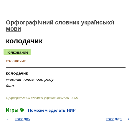
Орфографічний словник української
мови
колодачик
Толкование
колодачик
—————————————————————————————
колода́чик
іменник чоловічого роду
діал.
Орфографічний словник української мови
.
2005
.
Игры ⚽
Поможем сделать НИР
колодач
колоддя