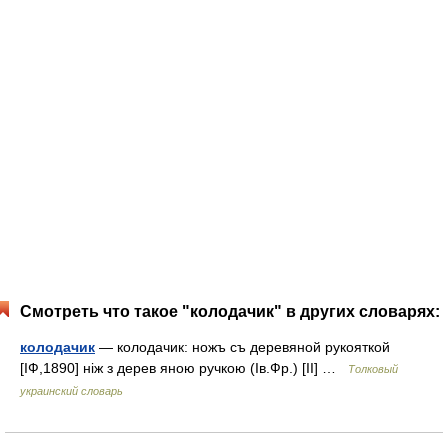
Смотреть что такое "колодачик" в других словарях:
колодачик
— колодачик: ножъ съ деревяной рукояткой
[ІФ,1890] ніж з дерев яною ручкою (Ів.Фр.) [II] …
Толковый
украинский словарь